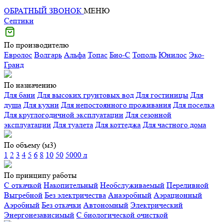
ОБРАТНЫЙ ЗВОНОК
МЕНЮ
Септики
По производителю
Евролос
Волгарь
Альфа
Топас
Био-С
Тополь
Юнилос
Эко-
Гранд
По назначению
Для бани
Для высоких грунтовых вод
Для гостиницы
Для
душа
Для кухни
Для непостоянного проживания
Для поселка
Для круглогодичной эксплуатации
Для сезонной
эксплуатации
Для туалета
Для коттеджа
Для частного дома
По объему (м3)
1
2
3
4
5
6
8
10
50
5000 л
По принципу работы
С откачкой
Накопительный
Необслуживаемый
Переливной
Выгребной
Без электричества
Анаэробный
Аэрационный
Аэробный
Без откачки
Автономный
Электрический
Энергонезависимый
С биологической очисткой