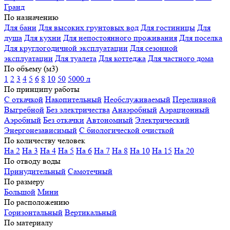
Гранд
По назначению
Для бани
Для высоких грунтовых вод
Для гостиницы
Для
душа
Для кухни
Для непостоянного проживания
Для поселка
Для круглогодичной эксплуатации
Для сезонной
эксплуатации
Для туалета
Для коттеджа
Для частного дома
По объему (м3)
1
2
3
4
5
6
8
10
50
5000 л
По принципу работы
С откачкой
Накопительный
Необслуживаемый
Переливной
Выгребной
Без электричества
Анаэробный
Аэрационный
Аэробный
Без откачки
Автономный
Электрический
Энергонезависимый
С биологической очисткой
По количеству человек
На 2
На 3
На 4
На 5
На 6
На 7
На 8
На 10
На 15
На 20
По отводу воды
Принудительный
Самотечный
По размеру
Большой
Мини
По расположению
Горизонтальный
Вертикальный
По материалу