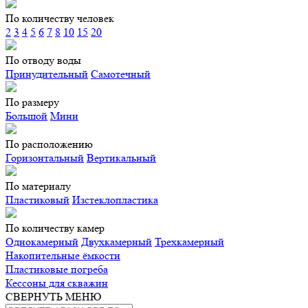
По количеству человек
2
3
4
5
6
7
8
10
15
20
По отводу воды
Принудительный
Самотечный
По размеру
Большой
Мини
По расположению
Горизонтальный
Вертикальный
По материалу
Пластиковый
Изстеклопластика
По количеству камер
Однокамерный
Двухкамерный
Трехкамерный
Накопительные ёмкости
Пластиковые погреба
Кессоны для скважин
СВЕРНУТЬ МЕНЮ