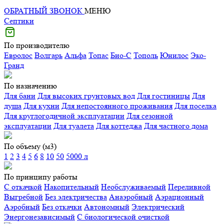
ОБРАТНЫЙ ЗВОНОК
МЕНЮ
Септики
По производителю
Евролос
Волгарь
Альфа
Топас
Био-С
Тополь
Юнилос
Эко-
Гранд
По назначению
Для бани
Для высоких грунтовых вод
Для гостиницы
Для
душа
Для кухни
Для непостоянного проживания
Для поселка
Для круглогодичной эксплуатации
Для сезонной
эксплуатации
Для туалета
Для коттеджа
Для частного дома
По объему (м3)
1
2
3
4
5
6
8
10
50
5000 л
По принципу работы
С откачкой
Накопительный
Необслуживаемый
Переливной
Выгребной
Без электричества
Анаэробный
Аэрационный
Аэробный
Без откачки
Автономный
Электрический
Энергонезависимый
С биологической очисткой