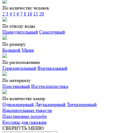
По количеству человек
2
3
4
5
6
7
8
10
15
20
По отводу воды
Принудительный
Самотечный
По размеру
Большой
Мини
По расположению
Горизонтальный
Вертикальный
По материалу
Пластиковый
Изстеклопластика
По количеству камер
Однокамерный
Двухкамерный
Трехкамерный
Накопительные ёмкости
Пластиковые погреба
Кессоны для скважин
СВЕРНУТЬ МЕНЮ