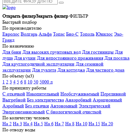
Открыть фильтр
Закрыть фильтр
ФИЛЬТР
Быстрый подбор
По производителю
Евролос
Волгарь
Альфа
Топас
Био-С
Тополь
Юнилос
Эко-
Гранд
По назначению
Для бани
Для высоких грунтовых вод
Для гостиницы
Для
душа
Для кухни
Для непостоянного проживания
Для поселка
Для круглогодичной эксплуатации
Для сезонной
эксплуатации
Для туалета
Для коттеджа
Для частного дома
По объему (м3)
1
2
3
4
5
6
8
10
50
5000 л
По принципу работы
С откачкой
Накопительный
Необслуживаемый
Переливной
Выгребной
Без электричества
Анаэробный
Аэрационный
Аэробный
Без откачки
Автономный
Электрический
Энергонезависимый
С биологической очисткой
По количеству человек
На 2
На 3
На 4
На 5
На 6
На 7
На 8
На 10
На 15
На 20
По отводу воды