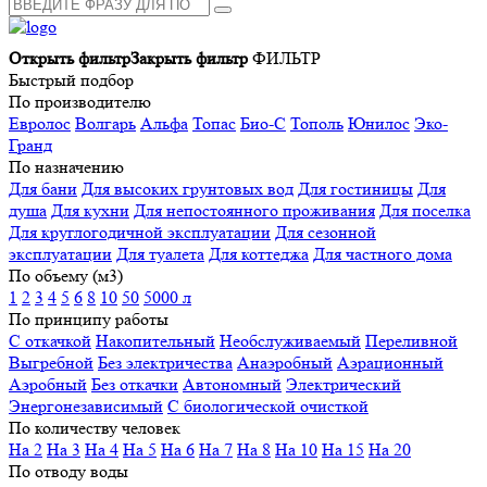
Открыть фильтр
Закрыть фильтр
ФИЛЬТР
Быстрый подбор
По производителю
Евролос
Волгарь
Альфа
Топас
Био-С
Тополь
Юнилос
Эко-
Гранд
По назначению
Для бани
Для высоких грунтовых вод
Для гостиницы
Для
душа
Для кухни
Для непостоянного проживания
Для поселка
Для круглогодичной эксплуатации
Для сезонной
эксплуатации
Для туалета
Для коттеджа
Для частного дома
По объему (м3)
1
2
3
4
5
6
8
10
50
5000 л
По принципу работы
С откачкой
Накопительный
Необслуживаемый
Переливной
Выгребной
Без электричества
Анаэробный
Аэрационный
Аэробный
Без откачки
Автономный
Электрический
Энергонезависимый
С биологической очисткой
По количеству человек
На 2
На 3
На 4
На 5
На 6
На 7
На 8
На 10
На 15
На 20
По отводу воды