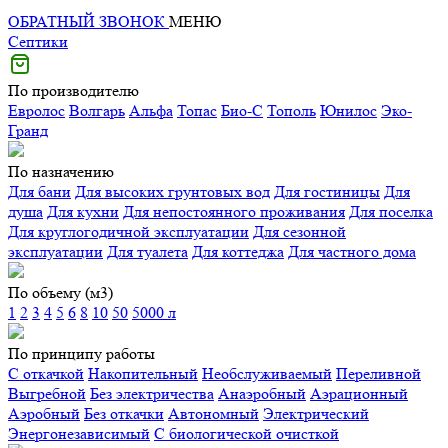
ОБРАТНЫЙ ЗВОНОК
МЕНЮ
Септики
По производителю
Евролос
Волгарь
Альфа
Топас
Био-С
Тополь
Юнилос
Эко-
Гранд
По назначению
Для бани
Для высоких грунтовых вод
Для гостиницы
Для
душа
Для кухни
Для непостоянного проживания
Для поселка
Для круглогодичной эксплуатации
Для сезонной
эксплуатации
Для туалета
Для коттеджа
Для частного дома
По объему (м3)
1
2
3
4
5
6
8
10
50
5000 л
По принципу работы
С откачкой
Накопительный
Необслуживаемый
Переливной
Выгребной
Без электричества
Анаэробный
Аэрационный
Аэробный
Без откачки
Автономный
Электрический
Энергонезависимый
С биологической очисткой