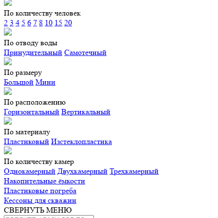
По количеству человек
2
3
4
5
6
7
8
10
15
20
По отводу воды
Принудительный
Самотечный
По размеру
Большой
Мини
По расположению
Горизонтальный
Вертикальный
По материалу
Пластиковый
Изстеклопластика
По количеству камер
Однокамерный
Двухкамерный
Трехкамерный
Накопительные ёмкости
Пластиковые погреба
Кессоны для скважин
СВЕРНУТЬ МЕНЮ