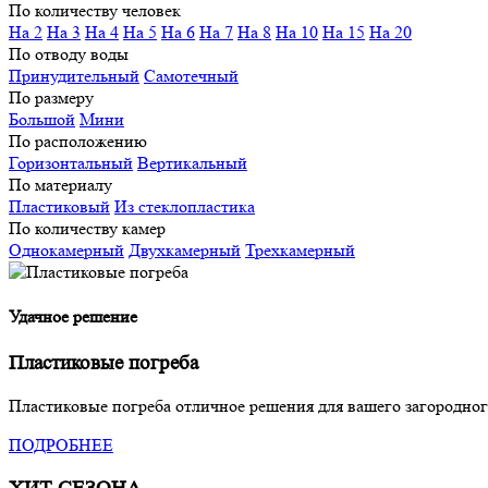
По количеству человек
На 2
На 3
На 4
На 5
На 6
На 7
На 8
На 10
На 15
На 20
По отводу воды
Принудительный
Самотечный
По размеру
Большой
Мини
По расположению
Горизонтальный
Вертикальный
По материалу
Пластиковый
Из стеклопластика
По количеству камер
Однокамерный
Двухкамерный
Трехкамерный
Удачное решение
Пластиковые погреба
Пластиковые погреба отличное решения для вашего загородног
ПОДРОБНЕЕ