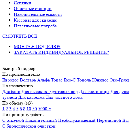
Септики
Очистные станции
Накопительные емкости
Кессоны для скважин
Пластиковые погреба
СМОТРЕТЬ ВСЕ
МОНТАЖ ПОД КЛЮЧ
ЗАКАЗАТЬ ИНДИВИДУАЛЬНОЕ РЕШЕНИЕ?
Быстрый подбор
По производителю
Евролос
Волгарь
Альфа
Топас
Био-С
Тополь
Юнилос
Эко-Гран
По назначению
Для бани
Для высоких грунтовых вод
Для гостиницы
Для душ
туалета
Для коттеджа
Для частного дома
По объему (м3)
1
2
3
4
5
6
8
10
50
5000 л
По принципу работы
С откачкой
Накопительный
Необслуживаемый
Переливной
Вы
С биологической очисткой