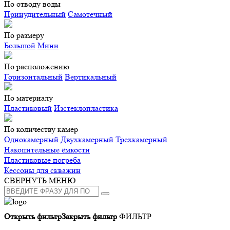
По отводу воды
Принудительный
Самотечный
По размеру
Большой
Мини
По расположению
Горизонтальный
Вертикальный
По материалу
Пластиковый
Изстеклопластика
По количеству камер
Однокамерный
Двухкамерный
Трехкамерный
Накопительные ёмкости
Пластиковые погреба
Кессоны для скважин
СВЕРНУТЬ МЕНЮ
Открыть фильтр
Закрыть фильтр
ФИЛЬТР