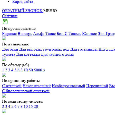
Карта сайта
ОБРАТНЫЙ ЗВОНОК
МЕНЮ
Септики
По производителю
Евролос
Волгарь
Альфа
Топас
Био-С
Тополь
Юнилос
Эко-Гран
По назначению
Для бани
Для высоких грунтовых вод
Для гостиницы
Для душ
туалета
Для коттеджа
Для частного дома
По объему (м3)
1
2
3
4
5
6
8
10
50
5000 л
По принципу работы
С откачкой
Накопительный
Необслуживаемый
Переливной
Вы
С биологической очисткой
По количеству человек
2
3
4
5
6
7
8
10
15
20