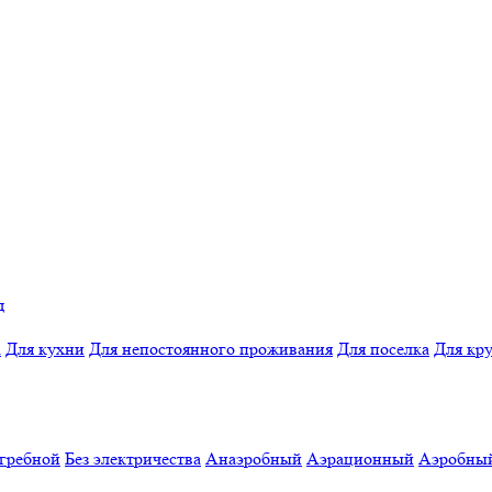
д
а
Для кухни
Для непостоянного проживания
Для поселка
Для кр
гребной
Без электричества
Анаэробный
Аэрационный
Аэробны