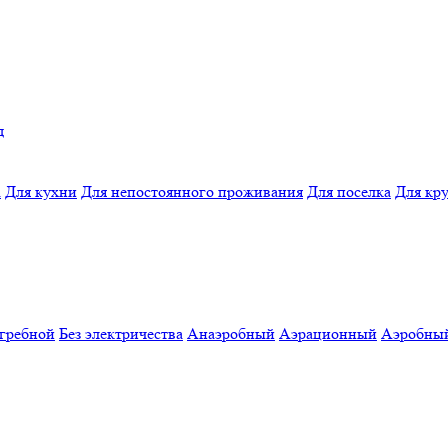
д
а
Для кухни
Для непостоянного проживания
Для поселка
Для кр
гребной
Без электричества
Анаэробный
Аэрационный
Аэробны