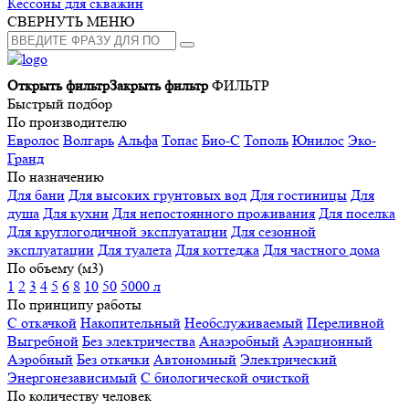
Кессоны для скважин
СВЕРНУТЬ МЕНЮ
Открыть фильтр
Закрыть фильтр
ФИЛЬТР
Быстрый подбор
По производителю
Евролос
Волгарь
Альфа
Топас
Био-С
Тополь
Юнилос
Эко-
Гранд
По назначению
Для бани
Для высоких грунтовых вод
Для гостиницы
Для
душа
Для кухни
Для непостоянного проживания
Для поселка
Для круглогодичной эксплуатации
Для сезонной
эксплуатации
Для туалета
Для коттеджа
Для частного дома
По объему (м3)
1
2
3
4
5
6
8
10
50
5000 л
По принципу работы
С откачкой
Накопительный
Необслуживаемый
Переливной
Выгребной
Без электричества
Анаэробный
Аэрационный
Аэробный
Без откачки
Автономный
Электрический
Энергонезависимый
С биологической очисткой
По количеству человек