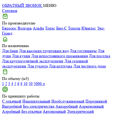
ОБРАТНЫЙ ЗВОНОК
МЕНЮ
Септики
По производителю
Евролос
Волгарь
Альфа
Топас
Био-С
Тополь
Юнилос
Эко-
Гранд
По назначению
Для бани
Для высоких грунтовых вод
Для гостиницы
Для
душа
Для кухни
Для непостоянного проживания
Для поселка
Для круглогодичной эксплуатации
Для сезонной
эксплуатации
Для туалета
Для коттеджа
Для частного дома
По объему (м3)
1
2
3
4
5
6
8
10
50
5000 л
По принципу работы
С откачкой
Накопительный
Необслуживаемый
Переливной
Выгребной
Без электричества
Анаэробный
Аэрационный
Аэробный
Без откачки
Автономный
Электрический