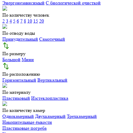
Энергонезависимый
С биологической очисткой
По количеству человек
2
3
4
5
6
7
8
10
15
20
По отводу воды
Принудительный
Самотечный
По размеру
Большой
Мини
По расположению
Горизонтальный
Вертикальный
По материалу
Пластиковый
Изстеклопластика
По количеству камер
Однокамерный
Двухкамерный
Трехкамерный
Накопительные ёмкости
Пластиковые погреба