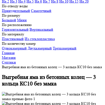
На 2
На 3
На 4
На 5
На 6
На 7
На 8
На 10
На 15
На 20
По отводу воды
Принудительный
Самотечный
По размеру
Большой
Мини
По расположению
Горизонтальный
Вертикальный
По материалу
Пластиковый
Из стеклопластика
По количеству камер
Однокамерный
Двухкамерный
Трехкамерный
Главная
Магазин
Септики
Выгребная яма из бетонных колец — 3 кольца КС10 без замка
Выгребная яма из бетонных колец — 3
кольца КС10 без замка