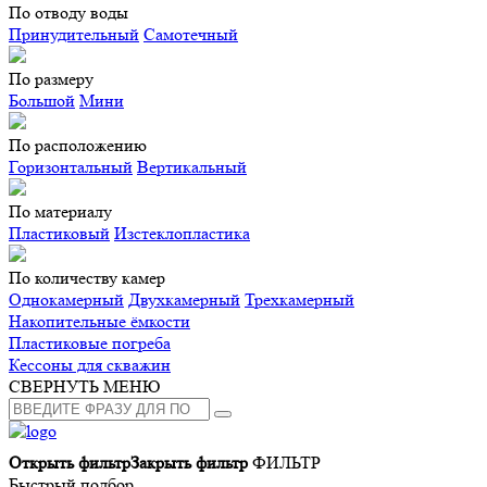
По отводу воды
Принудительный
Самотечный
По размеру
Большой
Мини
По расположению
Горизонтальный
Вертикальный
По материалу
Пластиковый
Изстеклопластика
По количеству камер
Однокамерный
Двухкамерный
Трехкамерный
Накопительные ёмкости
Пластиковые погреба
Кессоны для скважин
СВЕРНУТЬ МЕНЮ
Открыть фильтр
Закрыть фильтр
ФИЛЬТР
Быстрый подбор