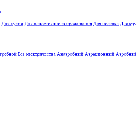
д
а
Для кухни
Для непостоянного проживания
Для поселка
Для кр
гребной
Без электричества
Анаэробный
Аэрационный
Аэробны