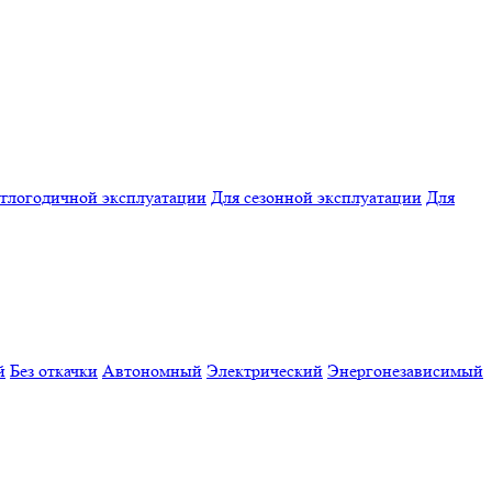
углогодичной эксплуатации
Для сезонной эксплуатации
Для
й
Без откачки
Автономный
Электрический
Энергонезависимый