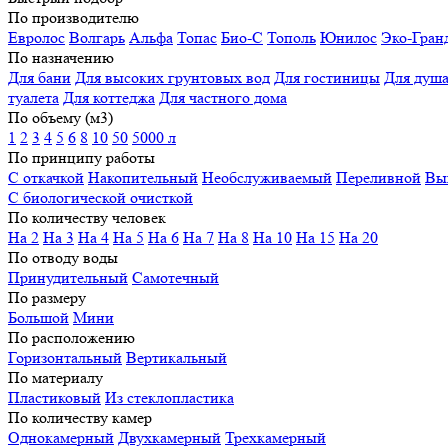
По производителю
Евролос
Волгарь
Альфа
Топас
Био-С
Тополь
Юнилос
Эко-Гран
По назначению
Для бани
Для высоких грунтовых вод
Для гостиницы
Для душ
туалета
Для коттеджа
Для частного дома
По объему (м3)
1
2
3
4
5
6
8
10
50
5000 л
По принципу работы
С откачкой
Накопительный
Необслуживаемый
Переливной
Вы
С биологической очисткой
По количеству человек
На 2
На 3
На 4
На 5
На 6
На 7
На 8
На 10
На 15
На 20
По отводу воды
Принудительный
Самотечный
По размеру
Большой
Мини
По расположению
Горизонтальный
Вертикальный
По материалу
Пластиковый
Из стеклопластика
По количеству камер
Однокамерный
Двухкамерный
Трехкамерный