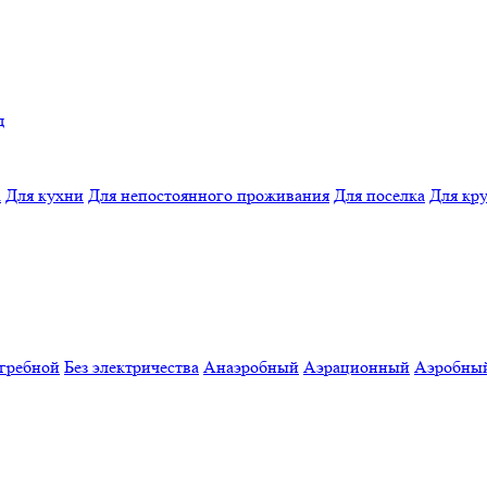
д
а
Для кухни
Для непостоянного проживания
Для поселка
Для кр
гребной
Без электричества
Анаэробный
Аэрационный
Аэробны