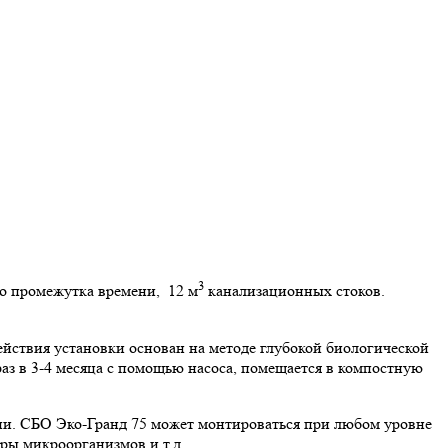
3
го промежутка времени, 12 м
канализационных стоков.
ействия установки основан на методе глубокой биологической
раз в 3-4 месяца с помощью насоса, помещается в компостную
ии. СБО Эко-Гранд 75 может монтироваться при любом уровне
ры микроорганизмов и т.д.