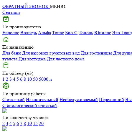
ОБРАТНЫЙ ЗВОНОК
МЕНЮ
Септики
По производителю
Евролос
Волгарь
Альфа
Топас
Био-С
Тополь
Юнилос
Эко-Гран
По назначению
Для бани
Для высоких грунтовых вод
Для гостиницы
Для душ
туалета
Для коттеджа
Для частного дома
По объему (м3)
1
2
3
4
5
6
8
10
50
5000 л
По принципу работы
С откачкой
Накопительный
Необслуживаемый
Переливной
Вы
С биологической очисткой
По количеству человек
2
3
4
5
6
7
8
10
15
20