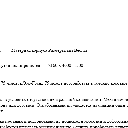
т
Материал корпуса
Размеры, мм
Вес, кг
сутки
полипропилен
2160 х 4000
1500
75 человек.Эко-Гранд 75 может переработать в течение коротко
д в условиях отсутствия центральной канализации. Механизм д
зона или деревьев. Отработанный ил удаляется из станции один 
я.
ень прочный и долговечный, не подвержен коррозии и деформац
требуется вызывать ассенизационую машину, приобретать культу