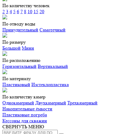
По количеству человек
2
3
4
5
6
7
8
10
15
20
По отводу воды
Принудительный
Самотечный
По размеру
Большой
Мини
По расположению
Горизонтальный
Вертикальный
По материалу
Пластиковый
Изстеклопластика
По количеству камер
Однокамерный
Двухкамерный
Трехкамерный
Накопительные ёмкости
Пластиковые погреба
Кессоны для скважин
СВЕРНУТЬ МЕНЮ