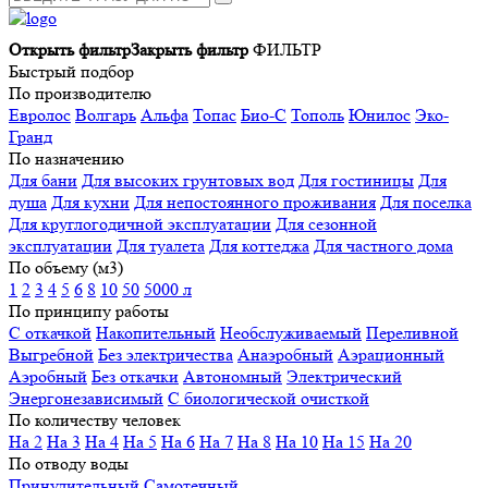
Открыть фильтр
Закрыть фильтр
ФИЛЬТР
Быстрый подбор
По производителю
Евролос
Волгарь
Альфа
Топас
Био-С
Тополь
Юнилос
Эко-
Гранд
По назначению
Для бани
Для высоких грунтовых вод
Для гостиницы
Для
душа
Для кухни
Для непостоянного проживания
Для поселка
Для круглогодичной эксплуатации
Для сезонной
эксплуатации
Для туалета
Для коттеджа
Для частного дома
По объему (м3)
1
2
3
4
5
6
8
10
50
5000 л
По принципу работы
С откачкой
Накопительный
Необслуживаемый
Переливной
Выгребной
Без электричества
Анаэробный
Аэрационный
Аэробный
Без откачки
Автономный
Электрический
Энергонезависимый
С биологической очисткой
По количеству человек
На 2
На 3
На 4
На 5
На 6
На 7
На 8
На 10
На 15
На 20
По отводу воды
Принудительный
Самотечный