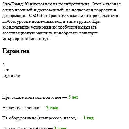
Эко-Гранд 50 изготовлен из полипропилена. Этот материал
очень прочный и долговечный, не подвержен коррозии и
деформации. СБО Эко-Гранд 50 может монтироваться при
любом уровне подземных вод и типе грунта. При
эксплуатации установки не требуется вызывать
ассенизационую машину, приобретать культуры
микроорганизмов и т.д.
Гарантия
5
лет
гарантии
При заказе монтажа под ключ —
5 лет
На корпус септика —
3 года
На оборудование (компрессор, насос) —
1 год
На монтажные работы —
3 года