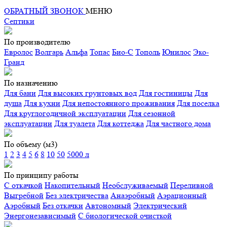
ОБРАТНЫЙ ЗВОНОК
МЕНЮ
Септики
По производителю
Евролос
Волгарь
Альфа
Топас
Био-С
Тополь
Юнилос
Эко-
Гранд
По назначению
Для бани
Для высоких грунтовых вод
Для гостиницы
Для
душа
Для кухни
Для непостоянного проживания
Для поселка
Для круглогодичной эксплуатации
Для сезонной
эксплуатации
Для туалета
Для коттеджа
Для частного дома
По объему (м3)
1
2
3
4
5
6
8
10
50
5000 л
По принципу работы
С откачкой
Накопительный
Необслуживаемый
Переливной
Выгребной
Без электричества
Анаэробный
Аэрационный
Аэробный
Без откачки
Автономный
Электрический
Энергонезависимый
С биологической очисткой