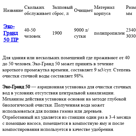
Скольких
Залповый
Материал
Разм
Название
Очищает
обслуживает
сброс, л
корпуса
мм
Эко-
40-50
9000 л/
2340
Гранд
1900
полипропилен
человек
сутки
3030
50 ПР
Для здания или нескольких помещений где проживают от 40
до 50 человек.Эко-Гранд 50 может принять в течение
короткого промежутка времени, составляет 9 м3/сут. Степень
очистки сточной воды составляет 98%.
Эко-Гранд 50
— аэрационная установка для очистки сточных
вод в условиях отсутствия центральной канализации.
Механизм действия установки основан на методе глубокой
биологической очистки. Полученная вода может
использоваться для полива газона или деревьев.
Отработанный ил удаляется из станции один раз в 3-4 месяца
с помощью насоса, помещается в компостную яму и после
компостирования используется в качестве удобрения.