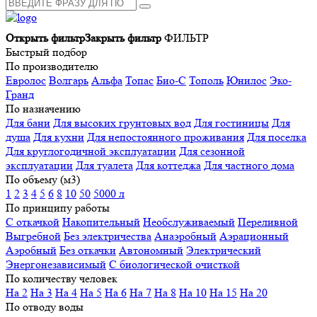
Открыть фильтр
Закрыть фильтр
ФИЛЬТР
Быстрый подбор
По производителю
Евролос
Волгарь
Альфа
Топас
Био-С
Тополь
Юнилос
Эко-
Гранд
По назначению
Для бани
Для высоких грунтовых вод
Для гостиницы
Для
душа
Для кухни
Для непостоянного проживания
Для поселка
Для круглогодичной эксплуатации
Для сезонной
эксплуатации
Для туалета
Для коттеджа
Для частного дома
По объему (м3)
1
2
3
4
5
6
8
10
50
5000 л
По принципу работы
С откачкой
Накопительный
Необслуживаемый
Переливной
Выгребной
Без электричества
Анаэробный
Аэрационный
Аэробный
Без откачки
Автономный
Электрический
Энергонезависимый
С биологической очисткой
По количеству человек
На 2
На 3
На 4
На 5
На 6
На 7
На 8
На 10
На 15
На 20
По отводу воды