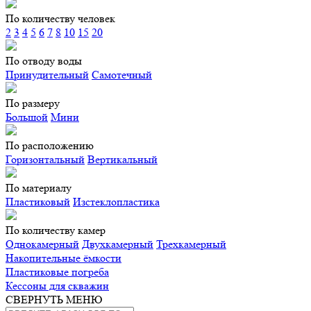
По количеству человек
2
3
4
5
6
7
8
10
15
20
По отводу воды
Принудительный
Самотечный
По размеру
Большой
Мини
По расположению
Горизонтальный
Вертикальный
По материалу
Пластиковый
Изстеклопластика
По количеству камер
Однокамерный
Двухкамерный
Трехкамерный
Накопительные ёмкости
Пластиковые погреба
Кессоны для скважин
СВЕРНУТЬ МЕНЮ