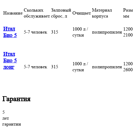
Скольких
Залповый
Материал
Разм
Название
Очищает
обслуживает
сброс, л
корпуса
мм
Итал
1000 л /
1200
5-7 человек
315
полипропилен
сутки
2100
Био 5
Итал
Био 5
1000 л /
1200
5-7 человек
315
полипропилен
лонг
сутки
2600
Гарантия
5
лет
гарантии