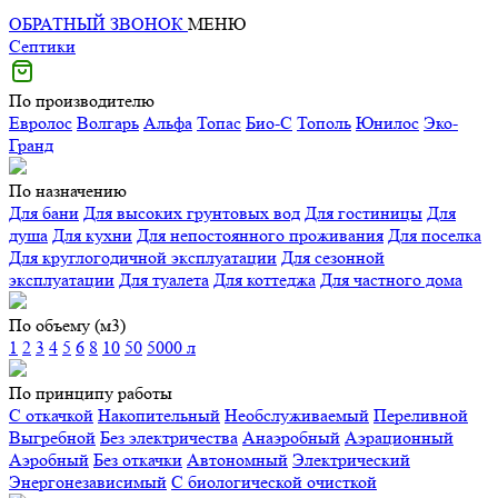
ОБРАТНЫЙ ЗВОНОК
МЕНЮ
Септики
По производителю
Евролос
Волгарь
Альфа
Топас
Био-С
Тополь
Юнилос
Эко-
Гранд
По назначению
Для бани
Для высоких грунтовых вод
Для гостиницы
Для
душа
Для кухни
Для непостоянного проживания
Для поселка
Для круглогодичной эксплуатации
Для сезонной
эксплуатации
Для туалета
Для коттеджа
Для частного дома
По объему (м3)
1
2
3
4
5
6
8
10
50
5000 л
По принципу работы
С откачкой
Накопительный
Необслуживаемый
Переливной
Выгребной
Без электричества
Анаэробный
Аэрационный
Аэробный
Без откачки
Автономный
Электрический
Энергонезависимый
С биологической очисткой