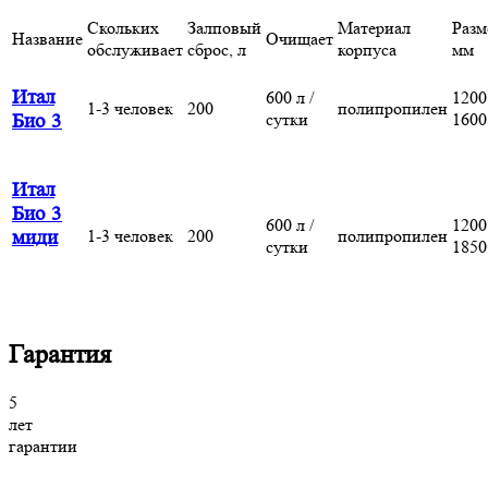
Скольких
Залповый
Материал
Разм
Название
Очищает
обслуживает
сброс, л
корпуса
мм
Итал
600 л /
1200
1-3 человек
200
полипропилен
сутки
1600
Био 3
Итал
Био 3
600 л /
1200
1-3 человек
200
полипропилен
миди
сутки
1850
Гарантия
5
лет
гарантии