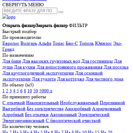
СВЕРНУТЬ МЕНЮ
Открыть фильтр
Закрыть фильтр
ФИЛЬТР
Быстрый подбор
По производителю
Евролос
Волгарь
Альфа
Топас
Био-С
Тополь
Юнилос
Эко-
Гранд
По назначению
Для бани
Для высоких грунтовых вод
Для гостиницы
Для
душа
Для кухни
Для непостоянного проживания
Для поселка
Для круглогодичной эксплуатации
Для сезонной
эксплуатации
Для туалета
Для коттеджа
Для частного дома
По объему (м3)
1
2
3
4
5
6
8
10
50
5000 л
По принципу работы
С откачкой
Накопительный
Необслуживаемый
Переливной
Выгребной
Без электричества
Анаэробный
Аэрационный
Аэробный
Без откачки
Автономный
Электрический
Энергонезависимый
С биологической очисткой
По количеству человек
На 2
На 3
На 4
На 5
На 6
На 7
На 8
На 10
На 15
На 20