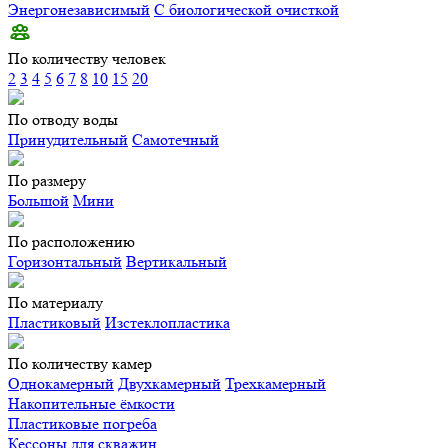
Энергонезависимый
С биологической очисткой
По количеству человек
2
3
4
5
6
7
8
10
15
20
По отводу воды
Принудительный
Самотечный
По размеру
Большой
Мини
По расположению
Горизонтальный
Вертикальный
По материалу
Пластиковый
Изстеклопластика
По количеству камер
Однокамерный
Двухкамерный
Трехкамерный
Накопительные ёмкости
Пластиковые погреба
Кессоны для скважин