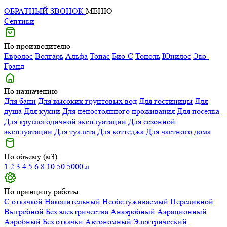
ОБРАТНЫЙ ЗВОНОК
МЕНЮ
Септики
По производителю
Евролос
Волгарь
Альфа
Топас
Био-С
Тополь
Юнилос
Эко-
Гранд
По назначению
Для бани
Для высоких грунтовых вод
Для гостиницы
Для
душа
Для кухни
Для непостоянного проживания
Для поселка
Для круглогодичной эксплуатации
Для сезонной
эксплуатации
Для туалета
Для коттеджа
Для частного дома
По объему (м3)
1
2
3
4
5
6
8
10
50
5000 л
По принципу работы
С откачкой
Накопительный
Необслуживаемый
Переливной
Выгребной
Без электричества
Анаэробный
Аэрационный
Аэробный
Без откачки
Автономный
Электрический