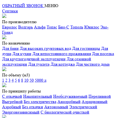
ОБРАТНЫЙ ЗВОНОК
МЕНЮ
Септики
По производителю
Евролос
Волгарь
Альфа
Топас
Био-С
Тополь
Юнилос
Эко-
Гранд
По назначению
Для бани
Для высоких грунтовых вод
Для гостиницы
Для
душа
Для кухни
Для непостоянного проживания
Для поселка
Для круглогодичной эксплуатации
Для сезонной
эксплуатации
Для туалета
Для коттеджа
Для частного дома
По объему (м3)
1
2
3
4
5
6
8
10
50
5000 л
По принципу работы
С откачкой
Накопительный
Необслуживаемый
Переливной
Выгребной
Без электричества
Анаэробный
Аэрационный
Аэробный
Без откачки
Автономный
Электрический
Энергонезависимый
С биологической очисткой