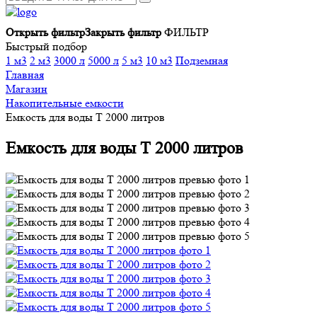
Открыть фильтр
Закрыть фильтр
ФИЛЬТР
Быстрый подбор
1 м3
2 м3
3000 л
5000 л
5 м3
10 м3
Подземная
Главная
Магазин
Накопительные емкости
Eмкocть для вoды T 2000 литpoв
Eмкocть для вoды T 2000 литpoв