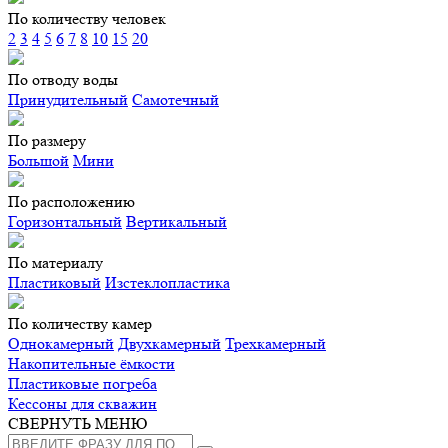
По количеству человек
2
3
4
5
6
7
8
10
15
20
По отводу воды
Принудительный
Самотечный
По размеру
Большой
Мини
По расположению
Горизонтальный
Вертикальный
По материалу
Пластиковый
Изстеклопластика
По количеству камер
Однокамерный
Двухкамерный
Трехкамерный
Накопительные ёмкости
Пластиковые погреба
Кессоны для скважин
СВЕРНУТЬ МЕНЮ