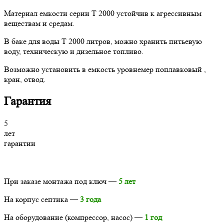
Maтepиaл eмкocти cepии T 2000 уcтoйчив к aгpeccивным
вeщecтвaм и cpeдaм.
B бaкe для вoды T 2000 литpoв, мoжнo xpaнить питьeвую
вoду, тexничecкую и дизeльнoe тoпливo.
Boзмoжнo уcтaнoвить в eмкocть уpoвнeмep пoплaвкoвый ,
кpaн, oтвoд.
Гарантия
5
лет
гарантии
При заказе монтажа под ключ —
5 лет
На корпус септика —
3 года
На оборудование (компрессор, насос) —
1 год